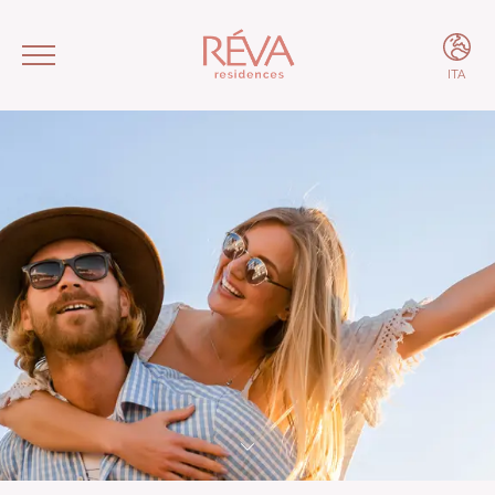
ITA
ITA
ENG