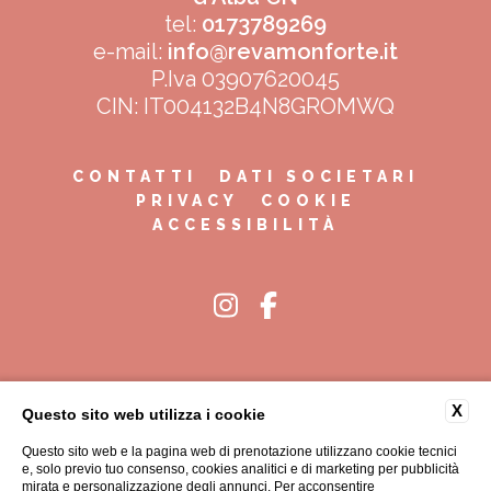
tel:
0173789269
e-mail:
info@revamonforte.it
P.Iva 03907620045
CIN: IT004132B4N8GROMWQ
CONTATTI
DATI SOCIETARI
PRIVACY
COOKIE
ACCESSIBILITÀ
SCOPRI ANCHE
X
Questo sito web utilizza i cookie
Questo sito web e la pagina web di prenotazione utilizzano cookie tecnici
e, solo previo tuo consenso, cookies analitici e di marketing per pubblicità
mirata e personalizzazione degli annunci. Per acconsentire